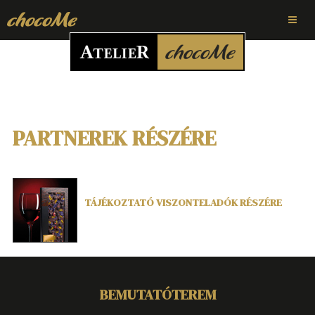
PARTNEREK RÉSZÉRE
TÁJÉKOZTATÓ VISZONTELADÓK RÉSZÉRE
BEMUTATÓTEREM