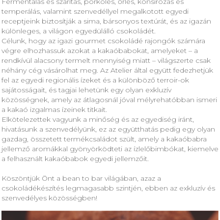
Fermentálás és szárítás, pörkölés, őrlés, konsírozás és
temperálás, valamint szenvedéllyel megalkotott egyedi
receptjeink biztosítják a sima, bársonyos textúrát, és az igazán
különleges, a világon egyedülálló csokoládét.
Célunk, hogy az igazi gourmet csokoládé rajongók számára
végre elhozhassuk azokat a kakaóbabokat, amelyeket – a
rendkívül alacsony termelt mennyiség miatt – világszerte csak
néhány cég vásárolhat meg. Az Atelier által együtt fedezhetjük
fel az egyedi regionális ízeket és a különböző terroir-ok
sajátosságait, és tagjai lehetünk egy olyan exkluzív
közösségnek, amely az átlagosnál jóval mélyrehatóbban ismeri
a kakaó izgalmas ízeinek titkait.
Elkötelezettek vagyunk a minőség és az egyediség iránt,
hivatásunk a szenvedélyünk, ez az együtthatás pedig egy olyan
gazdag, összetett termékcsaládot szült, amely a kakaóbabra
jellemző aromákkal gyönyörködteti az ízlelőbimbókat, kiemelve
a felhasznált kakaóbabok egyedi jellemzőit.
Köszöntjük Önt a bean to bar világában, azaz a
csokoládékészítés legmagasabb szintjén, ebben az exkluzív és
szenvedélyes közösségben!