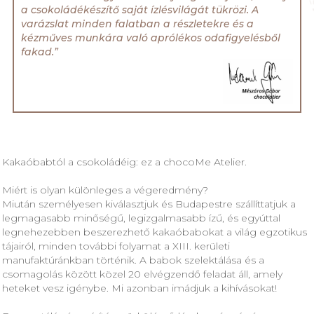
a csokoládékészítő saját ízlésvilágát tükrözi. A
varázslat minden falatban a részletekre és a
kézműves munkára való aprólékos odafigyelésből
fakad.”
Kakaóbabtól a csokoládéig: ez a chocoMe Atelier.
Miért is olyan különleges a végeredmény?
Miután személyesen kiválasztjuk és Budapestre szállíttatjuk a
legmagasabb minőségű, legizgalmasabb ízű, és egyúttal
legnehezebben beszerezhető kakaóbabokat a világ egzotikus
tájairól, minden további folyamat a XIII. kerületi
manufaktúránkban történik. A babok szelektálása és a
csomagolás között közel 20 elvégzendő feladat áll, amely
heteket vesz igénybe. Mi azonban imádjuk a kihívásokat!