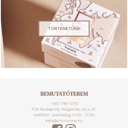
TÖRTÉNETÜNK
BEMUTATÓTEREM
+36 1 789 5755
1135 Budapest, Kisgömb utca 23.
hétfőtől - péntekig: 9.00 - 17.30
info@chocome.hu