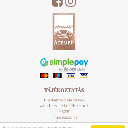
TÁJÉKOZTATÁS
Médiamegjelenések
Adatkezelési tájékoztató
ÁSZF
Impresszum
Jogi Nyilatkozat
Ez a weboldal cookie-kat (sütiket) használ azért, hogy