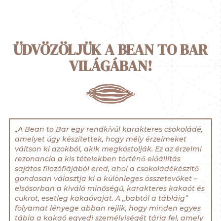
ÜDVÖZÖLJÜK A BEAN TO BAR
VILÁGÁBAN!
„A Bean to Bar egy rendkívül karakteres csokoládé,
amelyet úgy készítettek, hogy mély érzelmeket
váltson ki azokból, akik megkóstolják. Ez az érzelmi
rezonancia a kis tételekben történő előállítás
sajátos filozófiájából ered, ahol a csokoládékészítő
gondosan választja ki a különleges összetevőket –
elsősorban a kiváló minőségű, karakteres kakaót és
cukrot, esetleg kakaóvajat. A „babtól a tábláig”
folyamat lényege abban rejlik, hogy minden egyes
tábla a kakaó egyedi személyiségét tárja fel, amely