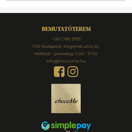
BEMUTATÓTEREM
+36 1 789 5755
1135 Budapest, Kisgömb utca 23.
hétfőtől - péntekig: 9.00 - 17.30
info@chocome.hu