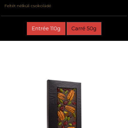
Feltét nélküli csokoládé
Entrée 110g
Carré 50g