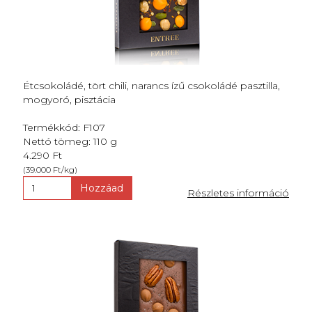
Étcsokoládé, tört chili, narancs ízű csokoládé pasztilla,
mogyoró, pisztácia
Termékkód: F107
Nettó tömeg: 110 g
4.290 Ft
(39.000 Ft/kg)
Hozzáad
Részletes információ