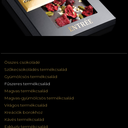
Összes csokoládé
Szőkecsokoládés termékcsalád
Gyümölcsös termékcsalád
Fűszeres termékcsalád
Magvas termékcsalád
Magvas-gyümölcsös termékcsalád
Virágos termékcsalád
Kreációk borokhoz
Kávés termékcsalád
Exkluzív termékcsalád