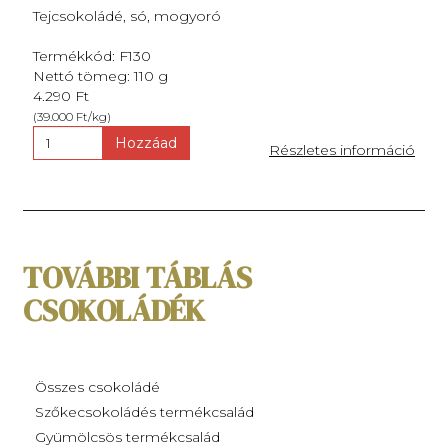
Tejcsokoládé, só, mogyoró
Termékkód: F130
Nettó tömeg: 110 g
4.290 Ft
(39.000 Ft/kg)
Hozzáad
Részletes információ
TOVÁBBI TÁBLÁS
CSOKOLÁDÉK
Összes csokoládé
Szőkecsokoládés termékcsalád
Gyümölcsös termékcsalád