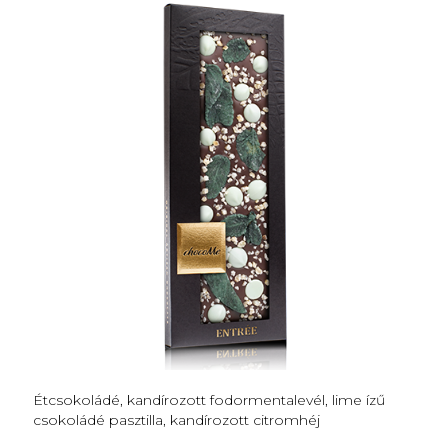
Étcsokoládé, kandírozott fodormentalevél, lime ízű
csokoládé pasztilla, kandírozott citromhéj