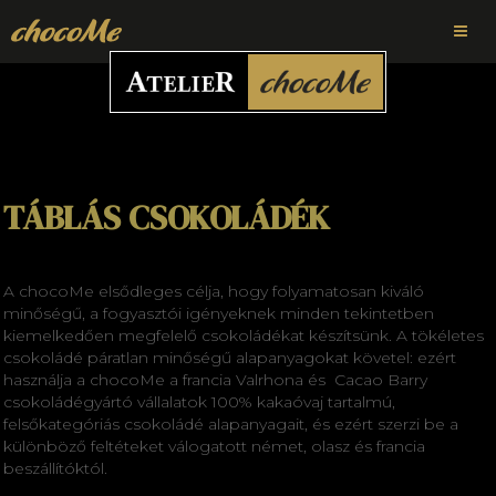
TÁBLÁS CSOKOLÁDÉK
A chocoMe elsődleges célja, hogy folyamatosan kiváló
minőségű, a fogyasztói igényeknek minden tekintetben
kiemelkedően megfelelő csokoládékat készítsünk. A tökéletes
csokoládé páratlan minőségű alapanyagokat követel: ezért
használja a chocoMe a francia Valrhona és Cacao Barry
csokoládégyártó vállalatok 100% kakaóvaj tartalmú,
felsőkategóriás csokoládé alapanyagait, és ezért szerzi be a
különböző feltéteket válogatott német, olasz és francia
beszállítóktól.