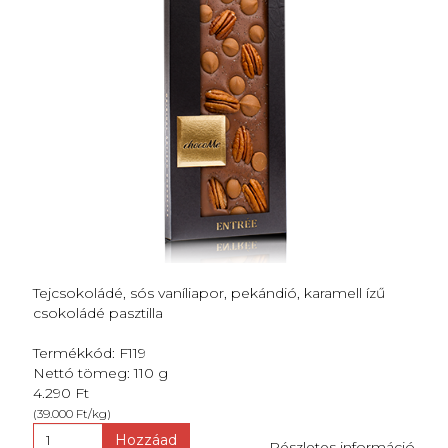
Tejcsokoládé, sós vaníliapor, pekándió, karamell ízű
csokoládé pasztilla
Termékkód: F119
Nettó tömeg: 110 g
4.290 Ft
(39.000 Ft/kg)
Hozzáad
Részletes információ