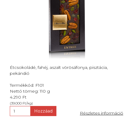
Étcsokoládé, fahéj, aszalt vörösáfonya, pisztácia,
pekándió
Termékkód: F101
Nettó tömeg: 110 g
4.290 Ft
(39.000 Ft/kg)
Hozzáad
Részletes információ