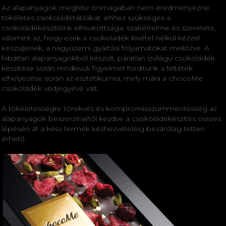
Az alapanyagok megléte önmagában nem eredményezne
tökéletes csokoládétáblákat: ehhez szükséges a
csokoládékészítőink elhivatottsága, szakértelme és szeretete,
valamint az, hogy ezek a csokoládék kivétel nélkül kézzel
készüljenek, a nagyüzemi gyártási folyamatokat mellőzve. A
hibátlan alapanyagokból készült, páratlan ízvilágú csokoládék
készítése során rendkívüli figyelmet fordítunk a feltétek
elhelyezése során az esztétikumra, mely mára a chocoMe
csokoládék védjegyévé vált.
A tökéletességre törekvés és kompromisszummentesség az
alapanyagok beszerzésétől kezdve a csokoládékészítés összes
lépésén át a kész termék kézhezvételéig bezárólag tetten
érhető