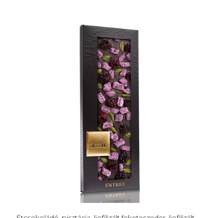
Étcsokoládé, pisztácia, liofilizált feketeszeder, liofilizált