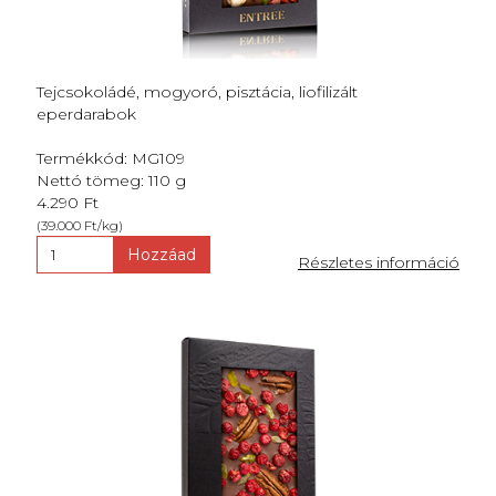
Tejcsokoládé, mogyoró, pisztácia, liofilizált
eperdarabok
Termékkód: MG109
Nettó tömeg: 110 g
4.290 Ft
(39.000 Ft/kg)
Hozzáad
Részletes információ