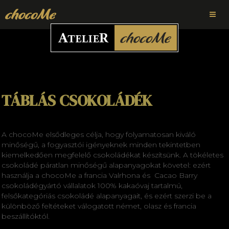
TÁBLÁS CSOKOLÁDÉK
A chocoMe elsődleges célja, hogy folyamatosan kiváló
minőségű, a fogyasztói igényeknek minden tekintetben
kiemelkedően megfelelő csokoládékat készítsünk. A tökéletes
csokoládé páratlan minőségű alapanyagokat követel: ezért
használja a chocoMe a francia Valrhona és Cacao Barry
csokoládégyártó vállalatok 100% kakaóvaj tartalmú,
felsőkategóriás csokoládé alapanyagait, és ezért szerzi be a
különböző feltéteket válogatott német, olasz és francia
beszállítóktól.