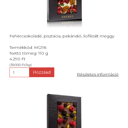
Fehércsokoládé, pisztácia, pekándió, liofilizált meggy
Termékkód: MG116
Nettó tömeg: 110 g
4.290 Ft
(39.000 Ft/kg)
Hozzáad
Részletes információ