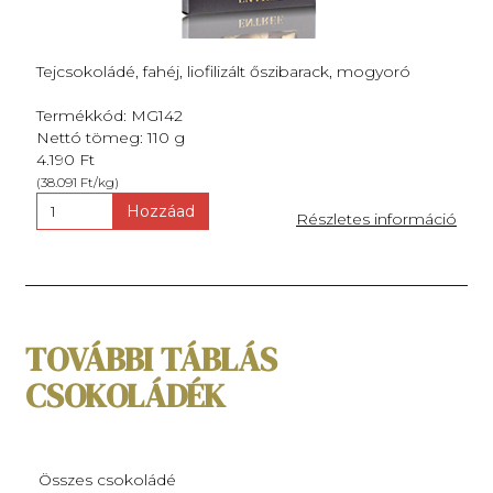
Tejcsokoládé, fahéj, liofilizált őszibarack, mogyoró
Termékkód: MG142
Nettó tömeg: 110 g
4.190 Ft
(38.091 Ft/kg)
Hozzáad
Részletes információ
TOVÁBBI TÁBLÁS
CSOKOLÁDÉK
Összes csokoládé