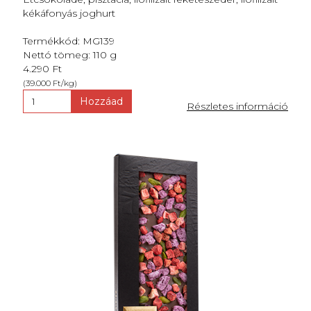
kékáfonyás joghurt
Termékkód: MG139
Nettó tömeg: 110 g
4.290 Ft
(39.000 Ft/kg)
Hozzáad
Részletes információ