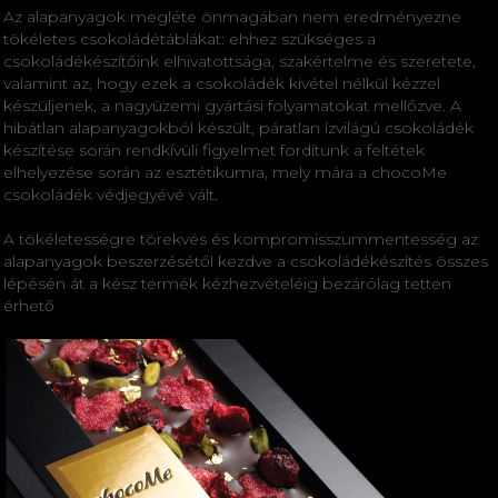
Az alapanyagok megléte önmagában nem eredményezne
tökéletes csokoládétáblákat: ehhez szükséges a
csokoládékészítőink elhivatottsága, szakértelme és szeretete,
valamint az, hogy ezek a csokoládék kivétel nélkül kézzel
készüljenek, a nagyüzemi gyártási folyamatokat mellőzve. A
hibátlan alapanyagokból készült, páratlan ízvilágú csokoládék
készítése során rendkívüli figyelmet fordítunk a feltétek
elhelyezése során az esztétikumra, mely mára a chocoMe
csokoládék védjegyévé vált.
A tökéletességre törekvés és kompromisszummentesség az
alapanyagok beszerzésétől kezdve a csokoládékészítés összes
lépésén át a kész termék kézhezvételéig bezárólag tetten
érhető