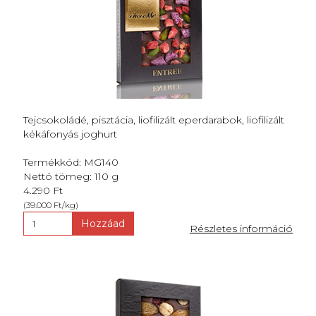
Tejcsokoládé, pisztácia, liofilizált eperdarabok, liofilizált
kékáfonyás joghurt
Termékkód: MG140
Nettó tömeg: 110 g
4.290 Ft
(39.000 Ft/kg)
Hozzáad
Részletes információ