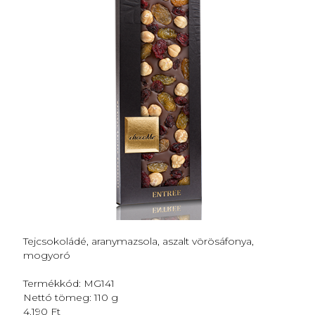
Tejcsokoládé, aranymazsola, aszalt vörösáfonya,
mogyoró
Termékkód: MG141
Nettó tömeg: 110 g
4.190 Ft