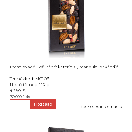
Étcsokoládé, liofilizált feketeribizli, mandula, pekándió
Termékkód: MG103
Nettó tömeg: 110 g
4.290 Ft
(39.000 Ft/kg)
Hozzáad
Részletes információ