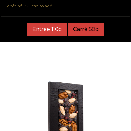
Feltét nélküli csokoládé
Entrée 110g
Carré 50g