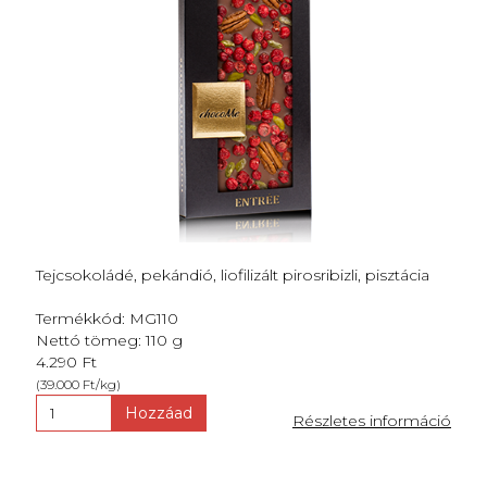
Tejcsokoládé, pekándió, liofilizált pirosribizli, pisztácia
Termékkód: MG110
Nettó tömeg: 110 g
4.290 Ft
(39.000 Ft/kg)
Hozzáad
Részletes információ