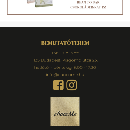
BEAN TO BAR
CSOKOLÁDÉINKAT IS!
BEMUTATÓTEREM
+36 1 789 5755
1135 Budapest, Kisgömb utca 23.
hétfőtől - péntekig: 9.00 - 17.30
info@chocome.hu