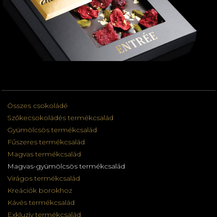
Összes csokoládé
Szőkecsokoládés termékcsalád
Gyümölcsös termékcsalád
Fűszeres termékcsalád
Magvas termékcsalád
Magvas-gyümölcsös termékcsalád
Virágos termékcsalád
Kreációk borokhoz
Kávés termékcsalád
Exkluzív termékcsalád