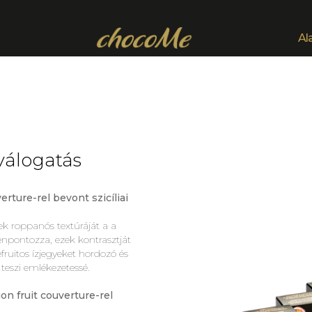
Al
válogatás
ture-rel bevont szicíliai
k roppanós textúráját a a
npontozza, ezek kontrasztját
fruitos ízjegyeket hordozó és
 teszi emlékezetessé.
n fruit couverture-rel