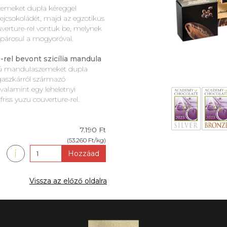
zemeket dupla kéreggel
ejcsokoládét, majd az egzotikus
uverture-rel vontuk be, melynek
párosul a mogyoróval.
-rel bevont szicília mandula
pusú mandulaszemeket dupla
agaszkárról származó
 valamint egy leheletnyi
iss yuzu couverture-rel.
7.190 Ft
(53.260 Ft/kg)
i
Hozzáad
Vissza az előző oldalra