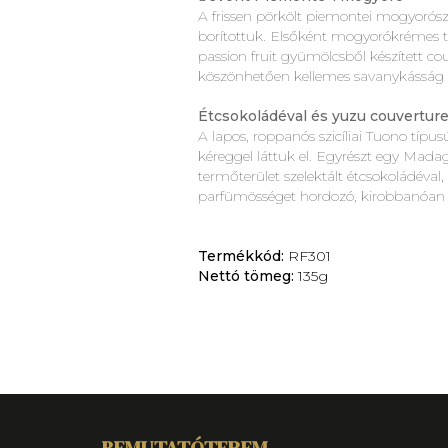
A frissen pörkölt piemontei mogyorós
borítottuk. Elsőként mogyorókrémes t
passion fruit gyümölcsből készített co
köszönhetően kellemes savanykásság 
Étcsokoládéval és yuzu couverture
A lapos, roppanós szicíliai Tuono tí
kéreggel láttuk el. Egyrészt egy Mad
termőterület szelektált étcsokoládéval,
parfümösséget hordozó, kirobbanóan fr
Termékkód:
RF301
Nettó tömeg:
135g