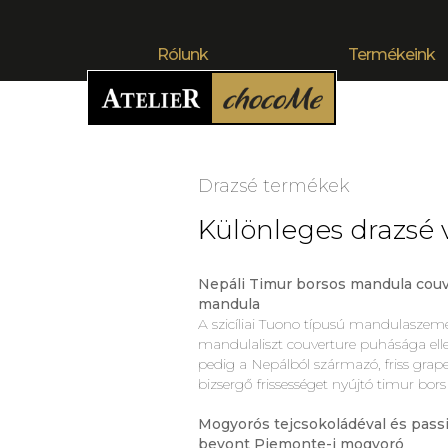
Rólunk
Termékeink
Drazsé termékek
Különleges drazsé 
Nepáli Timur borsos mandula couver
mandula
A szicíliai Tuono típusú mandulaszeme
mandulaliszt couverture puhásága elle
pedig a Nepálból származó, friss grape
bizsergő frissességet nyújtó timur bors
Mogyorós tejcsokoládéval és passio
bevont Piemonte-i mogyoró