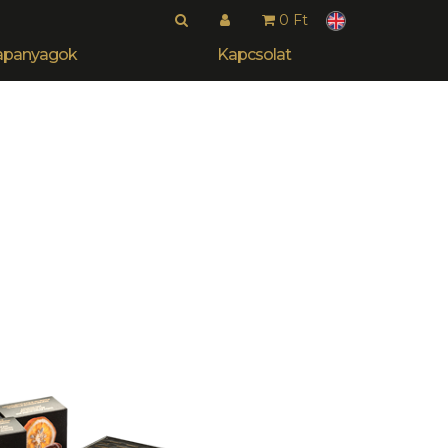
0 Ft
apanyagok
Kapcsolat