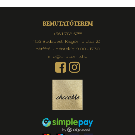
BEMUTATÓTEREM
+36 1 789 5755
1135 Budapest, Kisgömb utca 23.
hétfőtől - péntekig: 9.00 - 17.30
info@chocome.hu