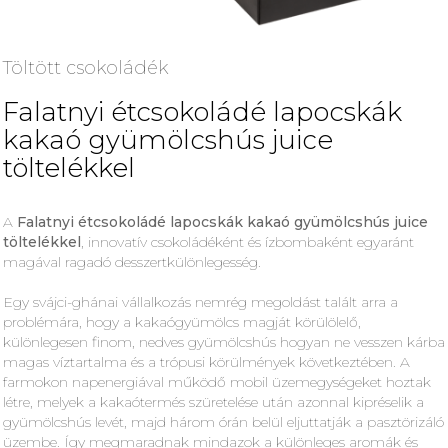
Töltött csokoládék
Falatnyi étcsokoládé lapocskák
kakaó gyümölcshús juice
töltelékkel
A
Falatnyi étcsokoládé lapocskák kakaó gyümölcshús juice
töltelékkel
, innovatív csokoládéként és ízbombaként egyaránt
magával ragadó desszertkülönlegesség.
Egy svájci-ghánai vállalkozás nemrég megoldást talált arra a
problémára, hogy a kakaógyümölcs magját körülölelő,
különlegesen finom, nedves gyümölcshús hogyan ne vesszen kárba
magas víztartalma és a trópusi körülmények következtében. A
farmokon napenergiával működő mobil üzemegységeket hoztak
létre, melyek a kakaótermés szüretelése után azonnal kipréselik a
gyümölcshús levét, majd három órán belül eljuttatják a pasztörizáló
üzembe. Így megmaradnak mindazok a különleges aromák és