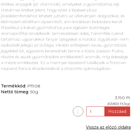
értékes anyagok (pl. vitaminok), amelyeket a gyümölcshús rejt.
Hatalmas értéket jelent, hogy ezzel a lépéssel plusz
jövedelemforráshoz lehetett juttatni az ültetvényen dolgozókat, és
élelmiszert előállítani olyasmiből, ami korábban kidobásra került.
Ráadásul a kakaó gyümölcshús juice egészen különleges
aromaprofillal rendelkezik: természetesen édes, háromféle cukrot
tartalmaz, ugyanakkor fanyar ízjegyeket is hordoz. Egyáltalán nem
csokoládé jellegű az ízvilága, inkább erőteljesen savas, gyümölcsös
jegyekkel bír, egyszerre keverednek benne a licsire, passion fruitra,
ribizlire és aszalt gyümölcsökre emlékeztető aromák, míg édessége
a mézre emlékeztet. Ez a mennyei összetevő találkozik a finoman
roppanó francia étcsokoládéval a chocoMe újdonságában.
Termékkód:
PT908
Nettó tömeg:
50g
3.190 Ft
(63.800 Ft/kg)
i
Hozzáad
Vissza az előző oldalra