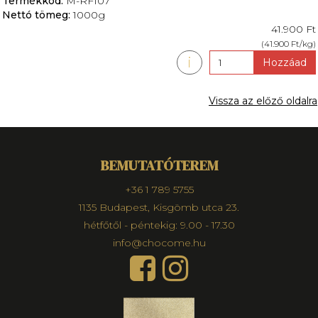
Termékkód:
M-RF107
Nettó tömeg:
1000g
41.900 Ft
(41.900 Ft/kg)
i
Hozzáad
Vissza az előző oldalra
BEMUTATÓTEREM
+36 1 789 5755
1135 Budapest, Kisgömb utca 23.
hétfőtől - péntekig: 9.00 - 17.30
info@chocome.hu