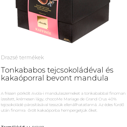
Drazsé termékek
Tonkababos tejcsokoládéval és
kakaóporral bevont mandula
A frissen pörkölt Avola-i mandulaszemeket a tonkababbal finoman
ízesített, krémesen lágy, chocoMe Mariage de Grand Crus 40%
tejcsokoládé párosításával tesszük ellenállhatatlanná. Az édes fürdő
után finomra őrölt kakaóporba hempergetjük őket.