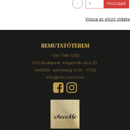
i
Hozzáad
Vissza az előző oldalra
BEMUTATÓTEREM
+36 1 789 5755
1135 Budapest, Kisgömb utca 23.
hétfőtől - péntekig: 9.00 - 17.30
info@chocome.hu