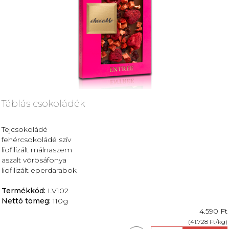
Táblás csokoládék
Tejcsokoládé
fehércsokoládé szív
liofilizált málnaszem
aszalt vörösáfonya
liofilizált eperdarabok
Termékkód:
LV102
Nettó tömeg:
110g
4.590 Ft
(41.728 Ft/kg)