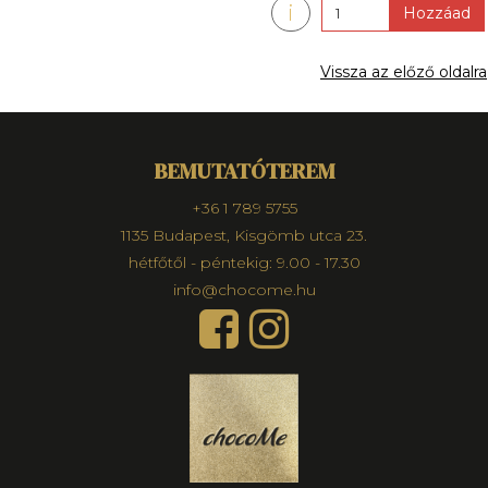
i
Hozzáad
Vissza az előző oldalra
BEMUTATÓTEREM
+36 1 789 5755
1135 Budapest, Kisgömb utca 23.
hétfőtől - péntekig: 9.00 - 17.30
info@chocome.hu