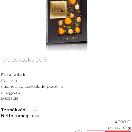
Táblás csokoládék
Étcsokoládé
tört chili
narancs ízű csokoládé pasztilla
mogyoró
pisztácia
Termékkód:
F107
Nettó tömeg:
110g
4.290 Ft
(39.000 Ft/kg)