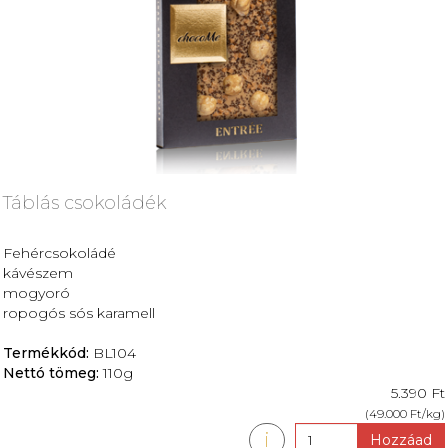
Táblás csokoládék
Fehércsokoládé
kávészem
mogyoró
ropogós sós karamell
Termékkód:
BL104
Nettó tömeg:
110g
5.390 Ft
(49.000 Ft/kg)
i
Hozzáad