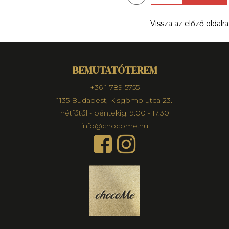
Vissza az előző oldalra
BEMUTATÓTEREM
+36 1 789 5755
1135 Budapest, Kisgömb utca 23.
hétfőtől - péntekig: 9.00 - 17.30
info@chocome.hu