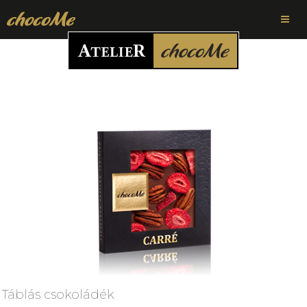
Táblás csokoládék