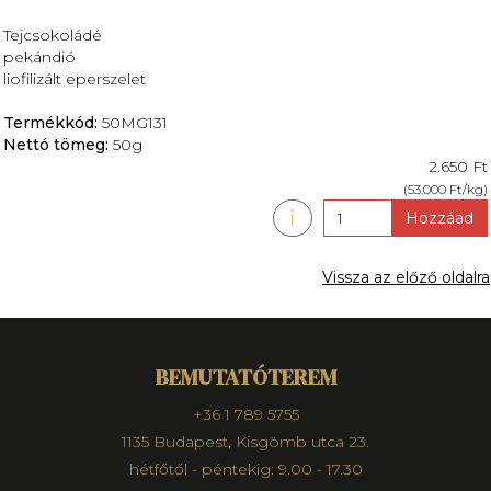
Tejcsokoládé
pekándió
liofilizált eperszelet
Termékkód:
50MG131
Nettó tömeg:
50g
2.650 Ft
(53.000 Ft/kg)
i
Hozzáad
Vissza az előző oldalra
BEMUTATÓTEREM
+36 1 789 5755
1135 Budapest, Kisgömb utca 23.
hétfőtől - péntekig: 9.00 - 17.30