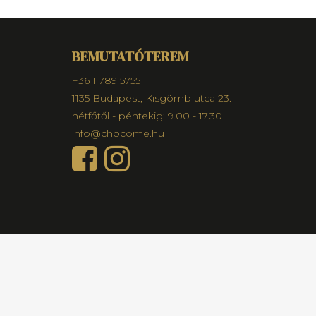
BEMUTATÓTEREM
+36 1 789 5755
1135 Budapest, Kisgömb utca 23.
hétfőtől - péntekig: 9.00 - 17.30
info@chocome.hu