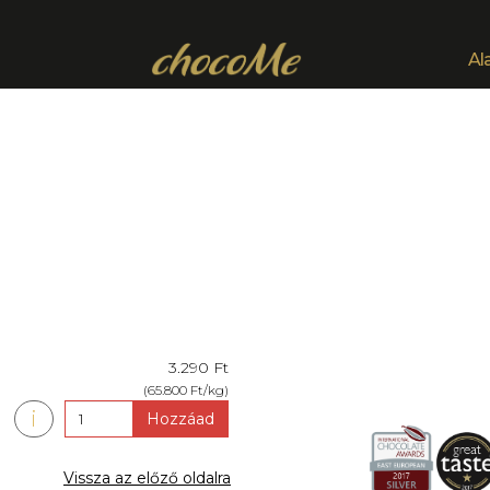
Al
3.290 Ft
(65.800 Ft/kg)
i
Hozzáad
Vissza az előző oldalra