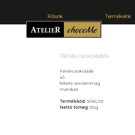
Rólunk
Termékeink
Táblás csokoládék
Fehércsokoládé
só
fekete szezámmag
mandula
Termékkód:
50BL101
Nettó tömeg:
50g