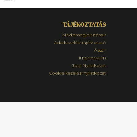
TÁJÉKOZTATÁS
Médiamegjelenések
Adatkezelési tájékoztató
ÁSZF
Impresszum
Jogi Nyilatkozat
Cookie kezelési nyilatkozat