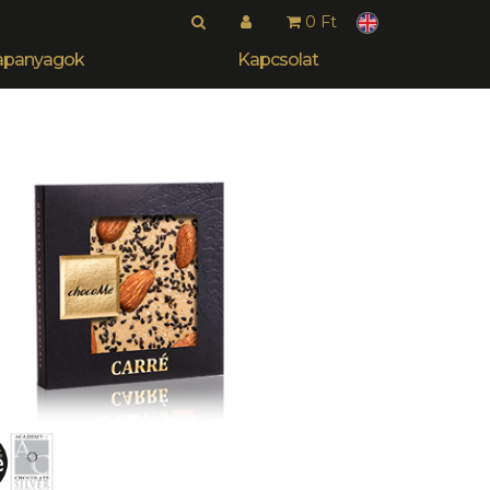
0 Ft
apanyagok
Kapcsolat