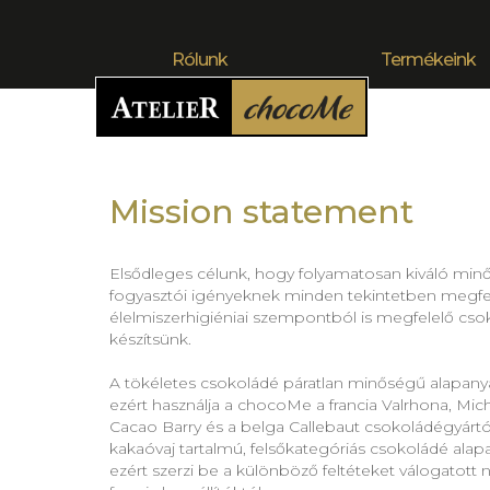
Rólunk
Termékeink
Mission statement
Elsődleges célunk, hogy folyamatosan kiváló min
fogyasztói igényeknek minden tekintetben megfel
élelmiszerhigiéniai szempontból is megfelelő cso
készítsünk.
A tökéletes csokoládé páratlan minőségű alapany
ezért használja a chocoMe a francia Valrhona, Miche
Cacao Barry és a belga Callebaut csokoládégyártó
kakaóvaj tartalmú, felsőkategóriás csokoládé alapa
ezért szerzi be a különböző feltéteket válogatott 