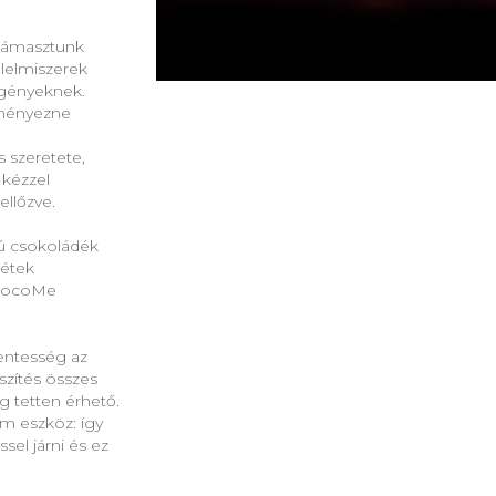
támasztunk
lelmiszerek
igényeknek.
ményezne
s szeretete,
 kézzel
ellőzve.
gú csokoládék
tétek
chocoMe
ntesség az
zítés összes
g tetten érhető.
m eszköz: így
sel járni és ez