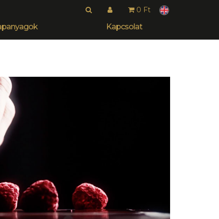
0 Ft
apanyagok
Kapcsolat