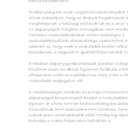
francia beszállítóktól.
Tevékenységünk során szigorú követelményeket 
annak érdekében, hogy az általunk forgalmazott é
megfeleljenek a hatósági előírásoknak és a vevői 
Az alapanyagok megléte önmagában nem ered
tökéletes csokoládétáblákat: ehhez szükséges a
csokoládékészítőink elhivatottsága, szakértelme é
valamint az, hogy ezek a csokoládék kivétel nélkül
készüljenek, a nagyüzemi gyártási folyamatokat m
A hibátlan alapanyagokból készült, páratlan ízvilá
készítése során rendkívüli figyelmet fordítunk a fel
elhelyezése során az esztétikumra, mely mára a 
csokoládék védjegyévé vált.
A tökéletességre törekvés és kompromisszumme
alapanyagok beszerzésétől kezdve a csokoládékés
lépésén át a kész termék kézhezvételéig bezáróla
Innovatívnak lenni számunkra nem törekvés, hane
tudunk piaci versenytársaink előtt mindig egy lépés
biztosítja a márka folyamatos fejlődését is.