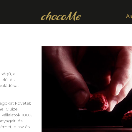
Al
őségű, a
elő, és
koládékat
agokat követel:
l Cluizel,
 vállalatok 100%
nyagait, és
német, olasz és